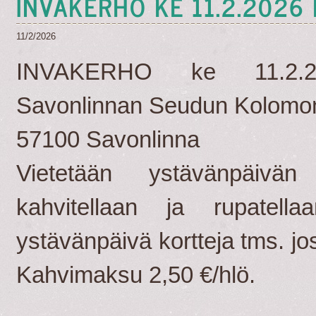
INVAKERHO KE 11.2.2026 
11/2/2026
INVAKERHO ke 11.2.2
Savonlinnan Seudun Kolomon
57100 Savonlinna
Vietetään ystävänpäivän
kahvitellaan ja rupatella
ystävänpäivä kortteja tms. jo
Kahvimaksu 2,50 €/hlö.