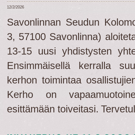
12/2/2026
Savonlinnan Seudun Kolomos
3, 57100 Savonlinna) aloitet
13-15 uusi yhdistysten yhte
Ensimmäisellä kerralla suu
kerhon toimintaa osallistujie
Kerho on vapaamuotoin
esittämään toiveitasi. Tervetu