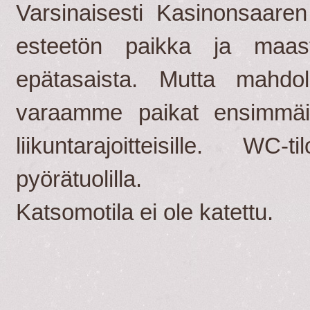
Varsinaisesti Kasinonsaaren
esteetön paikka ja maast
epätasaista. Mutta mahdo
varaamme paikat ensimmäisi
liikuntarajoitteisille. WC
pyörätuolilla.
Katsomotila ei ole katettu.