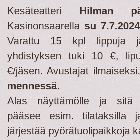
Kesäteatteri
Hilman pä
Kasinonsaarella
su 7.7.202
Varattu 15 kpl lippuja j
yhdistyksen tuki 10 €, lip
€/jäsen. Avustajat ilmaiseks
mennessä
.
Alas näyttämölle ja sitä
pääsee esim. tilataksilla 
järjestää pyörätuolipaikkoja 