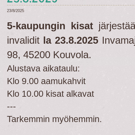
23/8/2025
5-kaupungin kisat
järjestä
invalidit
la 23.8.2025
Invamaj
98, 45200 Kouvola.
Alustava aikataulu:
Klo 9.00 aamukahvit
Klo 10.00 kisat alkavat
---
Tarkemmin myöhemmin.