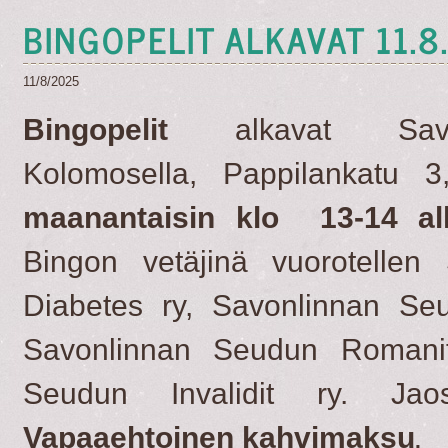
BINGOPELIT ALKAVAT 11.8
11/8/2025
Bingopelit
alkavat Savo
Kolomosella, Pappilankatu 
maanantaisin klo 13-14 al
Bingon vetäjinä vuorotellen
Diabetes ry, Savonlinnan Se
Savonlinnan Seudun Romanit
Seudun Invalidit ry. Jaoss
Vapaaehtoinen kahvimaksu
.