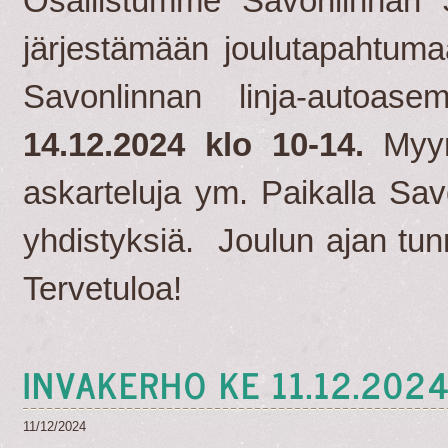
Osallistumme Savonlinnan
järjestämään joulutapahtuma
Savonlinnan linja-autoas
14.12.2024 klo 10-14.
Myynn
askarteluja ym.
Paikalla Sav
yhdistyksiä.
Joulun ajan tun
Tervetuloa!
INVAKERHO KE 11.12.202
11/12/2024