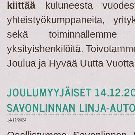
kiittää
kuluneesta vuodes
yhteistyökumppaneita, yrity
sekä toiminnallemme 
yksityishenkilöitä. Toivotamme
Joulua ja Hyvää Uutta Vuotta
JOULUMYYJÄISET 14.12.2
SAVONLINNAN LINJA-AUT
14/12/2024