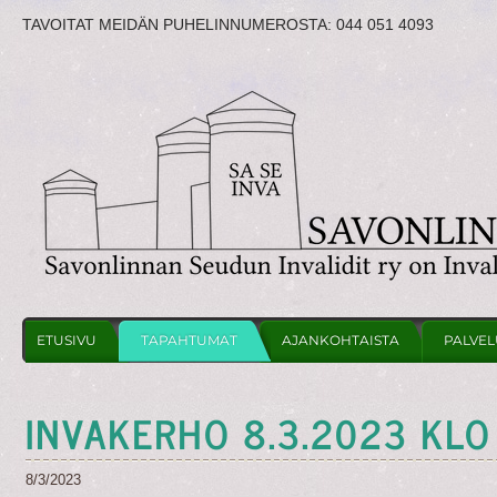
TAVOITAT MEIDÄN PUHELINNUMEROSTA:
044 051 4093
ETUSIVU
TAPAHTUMAT
AJANKOHTAISTA
PALVEL
INVAKERHO 8.3.2023 KLO
8/3/2023