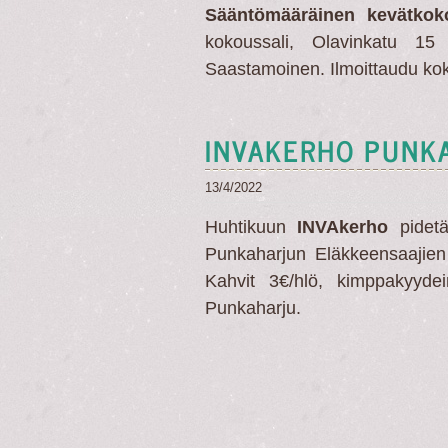
Sääntömääräinen kevätkoko
kokoussali, Olavinkatu 15 
Saastamoinen. Ilmoittaudu k
INVAKERHO PUNK
13/4/2022
Huhtikuun
INVAkerho
pidet
Punkaharjun Eläkkeensaajien 
Kahvit 3€/hlö, kimppakyyde
Punkaharju.