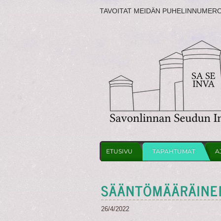
TAVOITAT MEIDÄN PUHELINNUMER
ETUSIVU
TAPAHTUMAT
A
SÄÄNTÖMÄÄRÄINE
26/4/2022