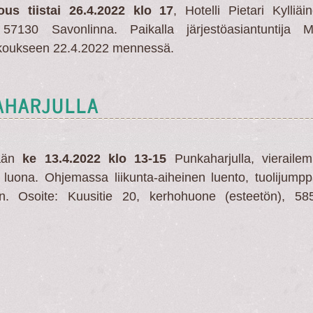
us tiistai 26.4.2022 klo 17
, Hotelli Pietari Kylliäi
57130 Savonlinna. Paikalla järjestöasiantuntija M
okoukseen 22.4.2022 mennessä.
AHARJULLA
ään
ke 13.4.2022 klo 13-15
Punkaharjulla, vieraile
luona. Ohjemassa liikunta-aiheinen luento, tuolijumpp
in. Osoite: Kuusitie 20, kerhohuone (esteetön), 58