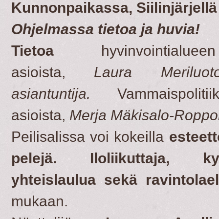
Kunnonpaikassa, Siilinjärjellä
Ohjelmassa tietoa ja huvia!
Tietoa
hyvinvointialueen
asioista,
Laura Meriluot
asiantuntija.
Vammaispolitiik
asioista,
Merja Mäkisalo-Roppo
Peilisalissa voi kokeilla
esteett
pelejä. Iloliikuttaja, ky
yhteislaulua
sekä
ravintola
mukaan.