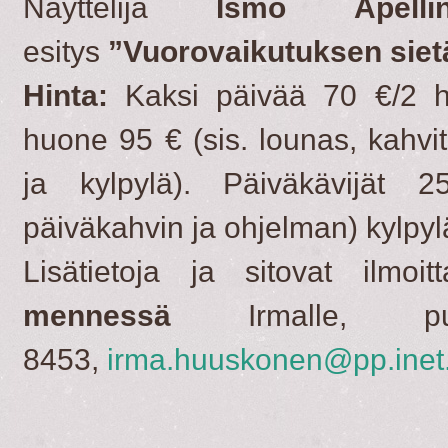
Näyttelijä
Ismo Apelli
esitys
”Vuorovaikutuksen sie
Hinta:
Kaksi päivää 70 €/2 
huone 95 € (sis. lounas, kahvit
ja kylpylä). Päiväkävijät 
päiväkahvin ja ohjelman) kylpy
Lisätietoja ja sitovat ilmoit
mennessä
Irmalle, p
8453,
irma.huuskonen@pp.inet.