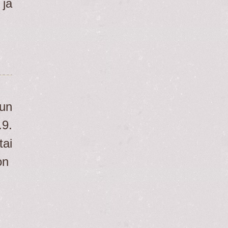
 ja
un
9.
tai
on