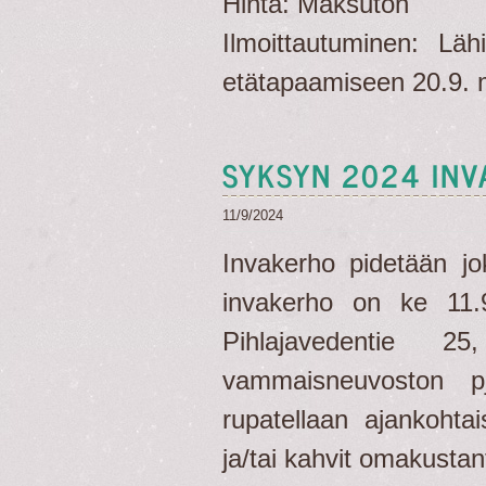
Hinta: Maksuton
Ilmoittautuminen: Lä
etätapaamiseen 20.9.
SYKSYN 2024 IN
11/9/2024
Invakerho pidetään j
invakerho on ke 11.9
Pihlajavedentie 
vammaisneuvoston pj
rupatellaan ajankohtai
ja/tai kahvit omakustant