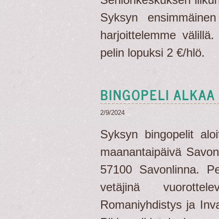
Syksyn ensimmäinen 
harjoittelemme välillä
pelin lopuksi 2 €/hlö.
BINGOPELI ALKAA
2/9/2024
Syksyn bingopelit alo
maanantaipäivä Savonl
57100 Savonlinna. Pe
vetäjinä vuorottel
Romaniyhdistys ja Inva