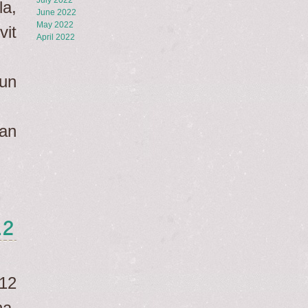
July 2022
a,
June 2022
May 2022
vit
April 2022
un
nan
12
12
na.