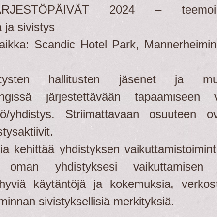
JÄRJESTÖPÄIVÄT 2024 – teemoi
 ja sivistys
aikka: Scandic Hotel Park, Mannerheimin
tysten hallitusten jäsenet ja mu
lsingissä järjestettävään tapaamiseen 
lö/yhdistys. Striimattavaan osuuteen o
tysaktiivit.
sia kehittää yhdistyksen vaikuttamistoimin
t oman yhdistyksesi vaikuttamisen 
 hyviä käytäntöjä ja kokemuksia, verkos
minnan sivistyksellisiä merkityksiä.