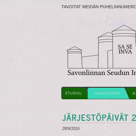
TAVOITAT MEIDÄN PUHELINNUMER
ETUSIVU
TAPAHTUMAT
A
JÄRJESTÖPÄIVÄT 2
28/9/2024