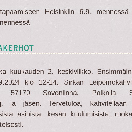
hitapaamiseen Helsinkiin 6.9. mennessä
 mennessä
VAKERHOT
oka kuukauden 2. keskiviikko. Ensimmäi
.2024 klo 12-14, Sirkan Leipomokahvil
25, 57170 Savonlinna. Paikalla S
. ja jäsen. Tervetuloa, kahvitellaan 
sista asioista, kesän kuulumisista...ruoka
eisesti.