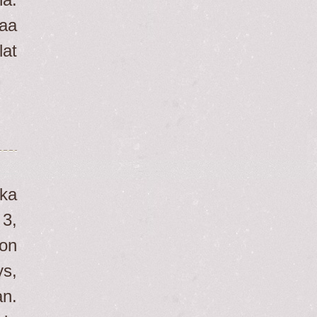
aa
lat
oka
 3,
gon
s,
an.