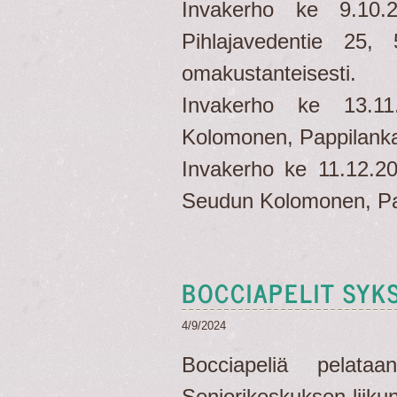
Invakerho ke 9.10.2
Pihlajavedentie 25, 
omakustanteisesti.
Invakerho ke 13.11
Kolomonen, Pappilanka
Invakerho ke 11.12.20
Seudun Kolomonen, Pa
BOCCIAPELIT SYKS
4/9/2024
Bocciapeliä pelata
Seniorikeskuksen liiku