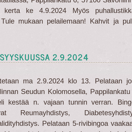
kerta ke 4.9.2024 Myös puhallustikk
. Tule mukaan pelailemaan! Kahvit ja pul
 SYYSKUUSSA 2.9.2024
itetaan ma 2.9.2024 klo 13. Pelataan j
innan Seudun Kolomosella, Pappilankatu
li kestää n. vajaan tunnin verran. Bin
evat Reumayhdistys, Diabetesyhdisty
lidityhdistys. Pelataan 5-rivibingoa vaaka