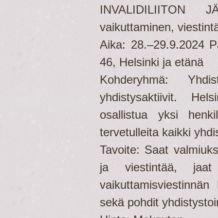
INVALIDILIITON 
vaikuttaminen, viestintä
Aika: 28.–29.9.2024 P
46, Helsinki ja etänä
Kohderyhmä: Yhdis
yhdistysaktiivit. He
osallistua yksi henki
tervetulleita kaikki yhdis
​Tavoite: Saat valmiuk
ja viestintää, jaa
vaikuttamisviestinnän
sekä pohdit yhdistystoi