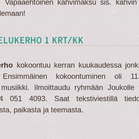
a. Vapaaehtoinen kahvimaksu sis. kahvin
ilemaan!
ELUKERHO 1 KRT/KK
erho
kokoontuu kerran kuukaudessa jonk
Ensimmäinen kokoontuminen oli 11.
musiikki. Ilmoittaudu ryhmään Joukolle 
4 051 4093. Saat tekstiviestillä tied
ta, paikasta ja teemasta.