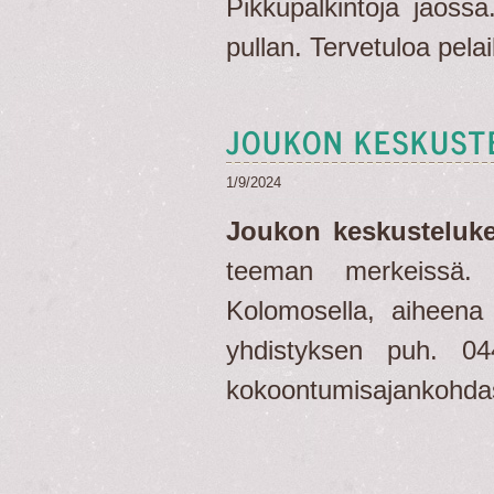
Pikkupalkintoja jaoss
pullan. Tervetuloa pela
JOUKON KESKUST
1/9/2024
Joukon keskusteluk
teeman merkeissä. 
Kolomosella, aiheena 
yhdistyksen puh. 04
kokoontumisajankohdas