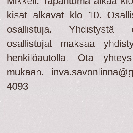
Mikkeli. Tapahtuma alkaa kl
kisat alkavat klo 10. Osal
osallistuja. Yhdistystä
osallistujat maksaa yhdist
henkilöautolla. Ota yhtey
mukaan.
inva.savonlinna@
4093