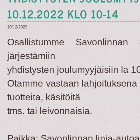
10.12.2022 KLO 10-14
10/12/2022
Osallistumme Savonlinnan
järjestämiin
yhdistysten joulumyyjäisiin la 1
Otamme vastaan lahjoituksena 
tuotteita, käsitöitä
tms. tai leivonnaisia.
​Paikka: Savonlinnan linja-aut