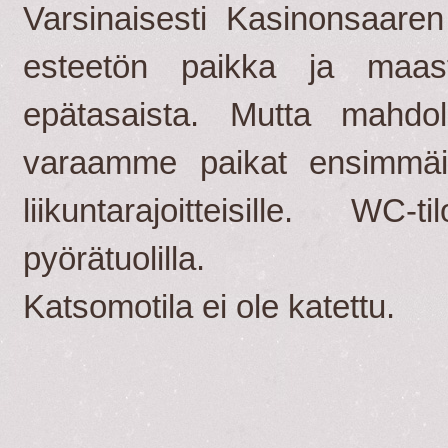
Varsinaisesti Kasinonsaaren
esteetön paikka ja maast
epätasaista. Mutta mahdo
varaamme paikat ensimmäisi
liikuntarajoitteisille. WC
pyörätuolilla.
Katsomotila ei ole katettu.