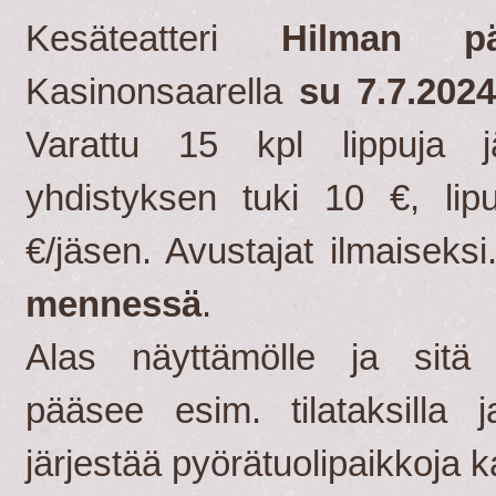
Kesäteatteri
Hilman pä
Kasinonsaarella
su 7.7.202
Varattu 15 kpl lippuja j
yhdistyksen tuki 10 €, lip
€/jäsen. Avustajat ilmaiseks
mennessä
.
Alas näyttämölle ja sitä
pääsee esim. tilataksilla 
järjestää pyörätuolipaikkoja 