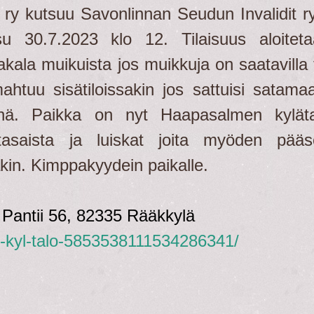
t ry kutsuu Savonlinnan Seudun Invalidit r
su 30.7.2023 klo 12. Tilaisuus aloitet
ntakala muikuista jos muikkuja on saatavilla 
ahtuu sisätiloissakin jos sattuisi satama
änä. Paikka on nyt Haapasalmen kyläta
tasaista ja luiskat joita myöden pääs
akin. Kimppakyydein paikalle.
,
Pantii 56, 82335 Rääkkylä
n-kyl-talo-5853538111534286341/