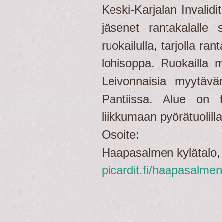
Keski-Karjalan Invalidi
jäsenet rantakalalle 
ruokailulla, tarjolla ra
lohisoppa. Ruokailla m
Leivonnaisia myytäv
Pantiissa. Alue on 
liikkumaan pyörätuolill
Osoite:
Haapasalmen kylätalo
picardit.fi/haapasalme